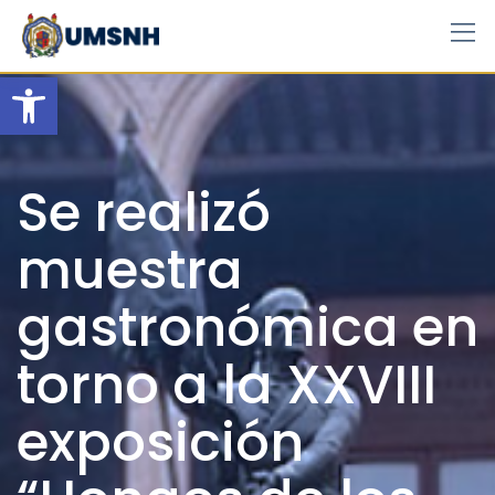
Skip
to
content
Open toolbar
Se realizó
muestra
gastronómica en
torno a la XXVIII
exposición