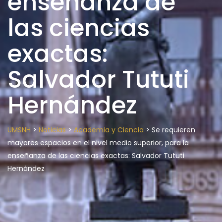
enseñanza de
las ciencias
exactas:
Salvador Tututi
Hernández
>
>
>
UMSNH
Noticias
Academia y Ciencia
Se requieren
mayores espacios en el nivel medio superior, para la
enseñanza de las ciencias exactas: Salvador Tututi
Hernández