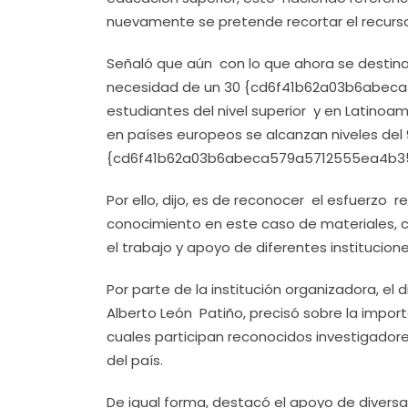
nuevamente se pretende recortar el recurso
Señaló que aún con lo que ahora se destina
necesidad de un 30 {cd6f41b62a03b6abe
estudiantes del nivel superior y en Latinoa
en países europeos se alcanzan niveles del
{cd6f41b62a03b6abeca579a5712555ea4b3
Por ello, dijo, es de reconocer el esfuerzo 
conocimiento en este caso de materiales, c
el trabajo y apoyo de diferentes institucion
Por parte de la institución organizadora, el 
Alberto León Patiño, precisó sobre la impo
cuales participan reconocidos investigado
del país.
De igual forma, destacó el apoyo de divers