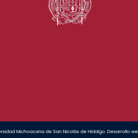
rsidad Michoacana de San Nicolás de Hidalgo. Desarrollo we