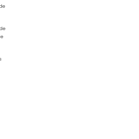
 de
 de
de
s