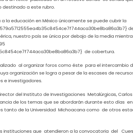
 destinado a este rubro.
 a la educación en México únicamente se puede cubrir la
ca579a5712555ea4b35c8454ce7f744aca30be8ba86a3b7} d
mérica, nuestro país se única por debajo de la media mientr
 95
5c8454ce7f744aca30be8ba86a3b7} de cobertura.
realizado al organizar foros como éste para el intercambio d
uya organización se logra a pesar de la escases de recurso
es e investigadores.
director del Instituto de Investigaciones Metalúrgicas, Carlos
rtancia de los temas que se abordarán durante esto días en
res tanto de la Universidad Michoacana como de otros est
as instituciones que atendieron a la convocatoria del Cue