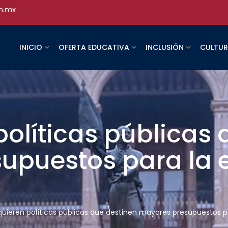
h.mx
INICIO
OFERTA EDUCATIVA
INCLUSIÓN
CULTU
políticas públicas
upuestos para la 
quieren políticas públicas que destinen mayores presupuestos p