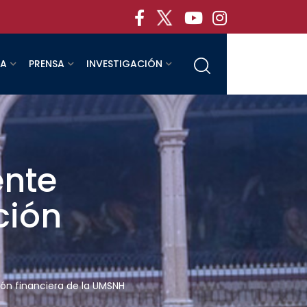
RA
PRENSA
INVESTIGACIÓN
ente
ción
ción financiera de la UMSNH