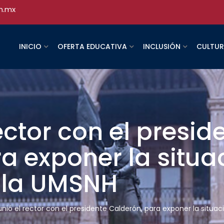
h.mx
INICIO
OFERTA EDUCATIVA
INCLUSIÓN
CULTU
ector con el presid
a exponer la situa
e la UMSNH
unió el rector con el presidente Calderón, para exponer la situa