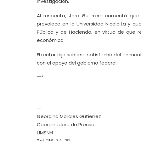
investigación.
Al respecto, Jara Guerrero comentó que F
prevalece en la Universidad Nicolaita y q
Pública y de Hacienda, en virtud de que
económica.
El rector dijo sentirse satisfecho del encue
con el apoyo del gobierno federal.
***
—
Georgina Morales Gutiérrez
Coordinadora de Prensa
UMSNH
Tel. 316-74-38