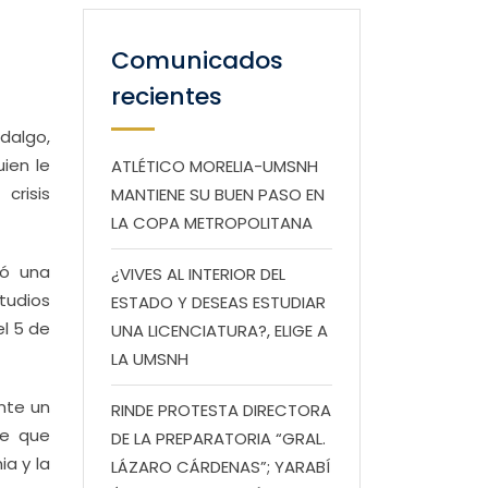
Comunicados
recientes
dalgo,
uien le
ATLÉTICO MORELIA-UMSNH
crisis
MANTIENE SU BUEN PASO EN
LA COPA METROPOLITANA
có una
¿VIVES AL INTERIOR DEL
studios
ESTADO Y DESEAS ESTUDIAR
l 5 de
UNA LICENCIATURA?, ELIGE A
LA UMSNH
ente un
RINDE PROTESTA DIRECTORA
de que
DE LA PREPARATORIA “GRAL.
a y la
LÁZARO CÁRDENAS”; YARABÍ