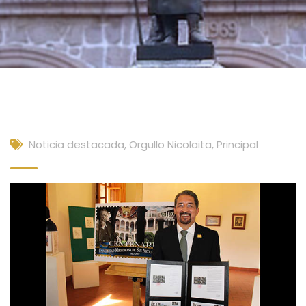
Noticia destacada
,
Orgullo Nicolaita
,
Principal