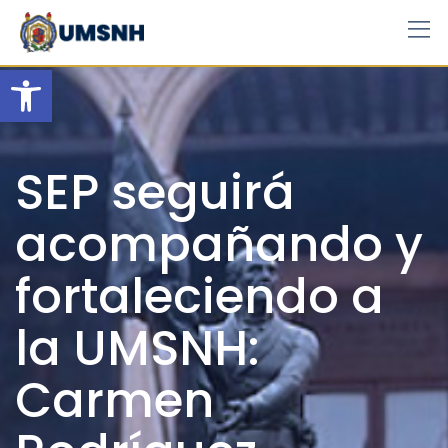
Skip
to
content
Open toolbar
SEP seguirá
acompañando y
fortaleciendo a
la UMSNH:
Carmen