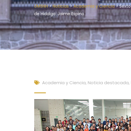
>
>
>
UMSNH
Noticias
Academia y Ciencia
Sexto
de Hidalgo: Jaime Espino
Academia y Ciencia
,
Noticia destacada
,