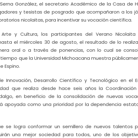
 Serna González, el secretario Académico de la Casa de H
stigadores y tesistas de posgrado que acompañaron a los j
atorios nicolaitas, para incentivar su vocación científica.
Arte y Cultura, los participantes del Verano Nicolaita
hasta el miércoles 30 de agosto, el resultado de lo realiz
ra oral o a través de ponencias, con lo cual se consol
, al tiempo que la Universidad Michoacana muestra públicame
e Espino.
e Innovación, Desarrollo Científico y Tecnológico en el E
idad que realiza desde hace seis años la Coordinación
idalgo, en beneficio de la consolidación de nuevas voca
erá apoyada como una prioridad por la dependencia estata
e se logra conformar un semillero de nuevos talentos p
irán una mejor sociedad para todos, uno de los objetiv