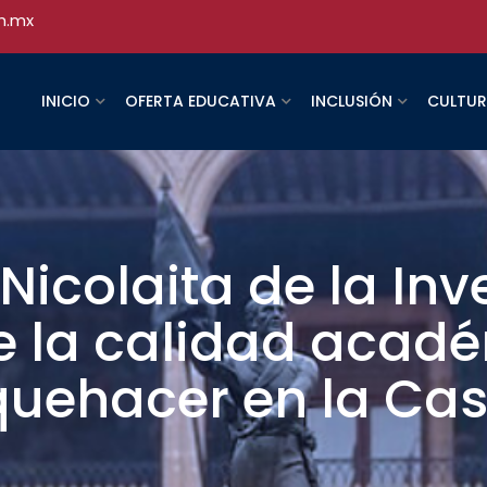
h.mx
INICIO
OFERTA EDUCATIVA
INCLUSIÓN
CULTU
Nicolaita de la Inv
e la calidad acad
uehacer en la Cas