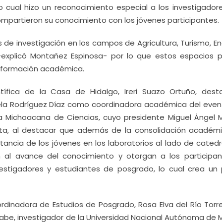
o cual hizo un reconocimiento especial a los investigador
compartieron su conocimiento con los jóvenes participantes.
 de investigación en los campos de Agricultura, Turismo, En
-explicó Montañez Espinosa- por lo que estos espacios p
la formación académica.
tífica de la Casa de Hidalgo, Ireri Suazo Ortuño, dest
sela Rodríguez Díaz como coordinadora académica del event
 Michoacana de Ciencias, cuyo presidente Miguel Ángel 
laita, al destacar que además de la consolidación académ
tancia de los jóvenes en los laboratorios al lado de cated
 al avance del conocimiento y otorgan a los participan
estigadores y estudiantes de posgrado, lo cual crea un 
inadora de Estudios de Posgrado, Rosa Elva del Río Torres
abe, investigador de la Universidad Nacional Autónoma de M