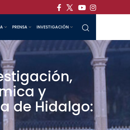
RA
PRENSA
INVESTIGACIÓN
estigación,
émica y
a de Hidalgo: