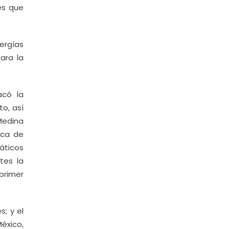
es que
ergías
ara la
acó la
o, así
Medina
ica de
ráticos
tes la
primer
; y el
éxico,