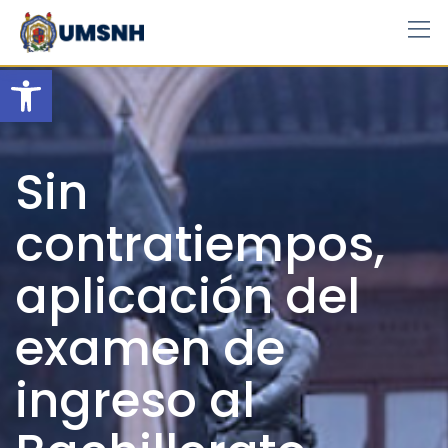
Skip
to
content
Open toolbar
Sin
contratiempos,
aplicación del
examen de
ingreso al