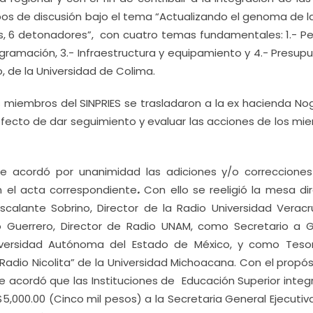
pos de discusión bajo el tema “Actualizando el genoma de l
nes, 6 detonadores”, con cuatro temas fundamentales: 1.- Pe
gramación, 3.- Infraestructura y equipamiento y 4.- Presupu
o, de la Universidad de Colima.
los miembros del SINPRIES se trasladaron a la ex hacienda N
efecto de dar seguimiento y evaluar las acciones de los mi
e acordó por unanimidad las adiciones y/o correcciones
n el acta correspondiente
.
Con ello se reeligió la mesa di
calante Sobrino, Director de la Radio Universidad Veracr
 Guerrero, Director de Radio UNAM, como Secretario a 
iversidad Autónoma del Estado de México, y como Teso
adio Nicolita” de la Universidad Michoacana. Con el propós
e acordó que las Instituciones de Educación Superior integ
5,000.00 (Cinco mil pesos) a la Secretaria General Ejecutiv