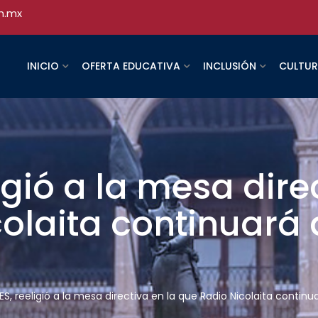
h.mx
INICIO
OFERTA EDUCATIVA
INCLUSIÓN
CULTU
igió a la mesa dire
olaita continuará a
IES, reeligió a la mesa directiva en la que Radio Nicolaita continua