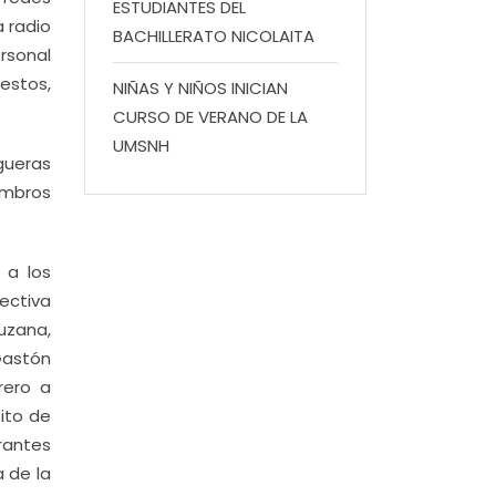
ESTUDIANTES DEL
a radio
BACHILLERATO NICOLAITA
rsonal
estos,
NIÑAS Y NIÑOS INICIAN
CURSO DE VERANO DE LA
UMSNH
ogueras
embros
 a los
rectiva
uzana,
Gastón
rero a
ito de
rantes
a de la