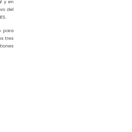
l y en
ivo del
ES.
o para
os tres
stiones