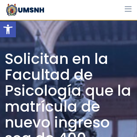
Skip
to
content
Open toolbar
Solicitan en la
Facultad de
Psicología que la
matrícula de
nuevo ingreso