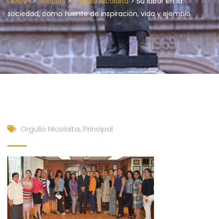
>
>
>
UMSNH
Noticias
Orgullo Nicolaita
Su labor en la
sociedad, como fuente de inspiración, vida y ejemplo
Orgullo Nicolaita
,
Principal