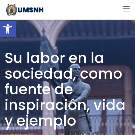
Skip
to
content
Open toolbar
Su labor en la
sociedad, como
fuente de
inspiración, vida
y ejemplo