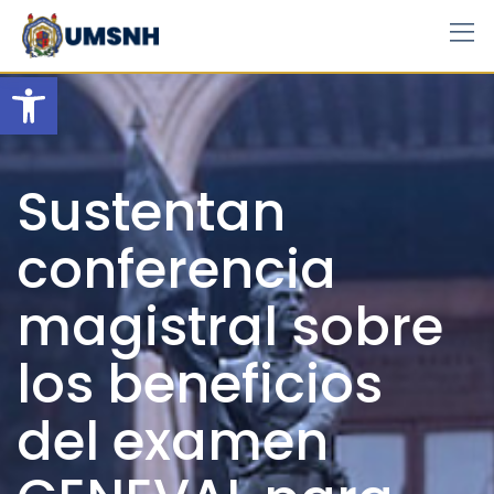
Skip
to
content
Open toolbar
Sustentan
conferencia
magistral sobre
los beneficios
del examen