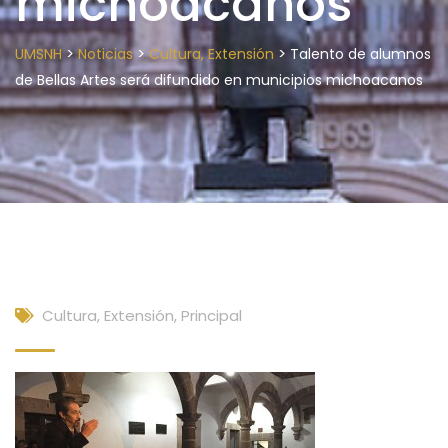
michoacanos
>
>
>
UMSNH
Noticias
Cultura, Extensión
Talento de alumnos
de Bellas Artes será difundido en municipios michoacanos
Cultura, Extensión
,
Principal