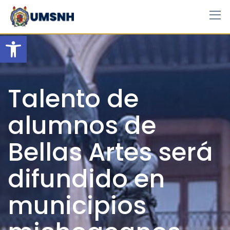
Skip
to
content
Open toolbar
Talento de
alumnos de
Bellas Artes será
difundido en
municipios