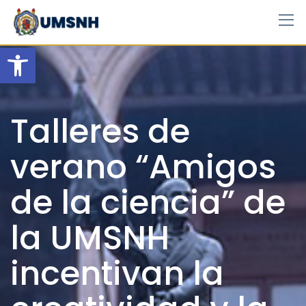
Skip
to
content
Open toolbar
Talleres de
verano “Amigos
de la ciencia” de
la UMSNH
incentivan la