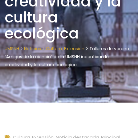
creatividad y la
cultura
ecológica
>
>
>
UMSNH
Noticias
Cultura, Extensión
Talleres de verano
“Amigos de la ciencia” de la UMSNH incentivan la
creatividad y la cultura ecológica
Cultura, Extensión
,
Noticia destacada
,
Principal