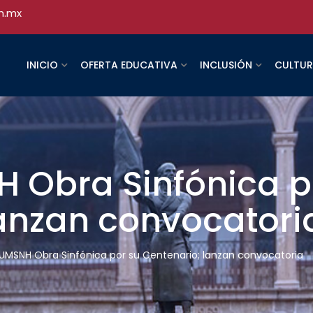
h.mx
INICIO
OFERTA EDUCATIVA
INCLUSIÓN
CULTU
 Obra Sinfónica p
lanzan convocatori
UMSNH Obra Sinfónica por su Centenario; lanzan convocatoria