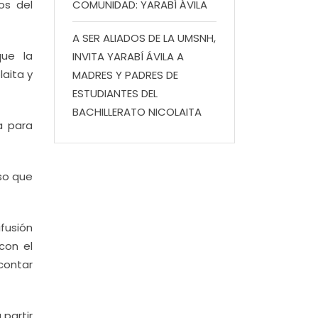
os del
COMUNIDAD: YARABÍ ÁVILA
A SER ALIADOS DE LA UMSNH,
que la
INVITA YARABÍ ÁVILA A
laita y
MADRES Y PADRES DE
ESTUDIANTES DEL
BACHILLERATO NICOLAITA
a para
rso que
ifusión
con el
contar
 partir