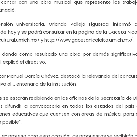
 contar con una obra musical que represente los trabaj
añadió.
ensión Universitaria, Orlando Vallejo Figueroa, informó 
 de hoy y se podrá consultar en la página de la Gaceta Nico
ncultural.umich.mx/ y http://www.gacetanicolaita.umich.mx/.
ís, dando como resultado una obra por demás significativ
 explicó el directivo.
ctor Manuel García Chávez, destacó la relevancia del concu
va al Centenario de la institución.
 se estarán recibiendo en las oficinas de la Secretaría de D
mos difundir la convocatoria en todos los estados del país 
ciones educativas que cuenten con áreas de música, para 
 posible”.
ex profeso para esta ocasión; las propuestas se recibirán a