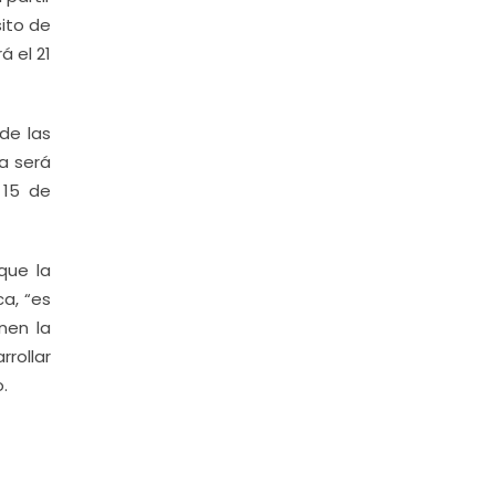
sito de
á el 21
de las
a será
 15 de
que la
a, “es
nen la
rrollar
.