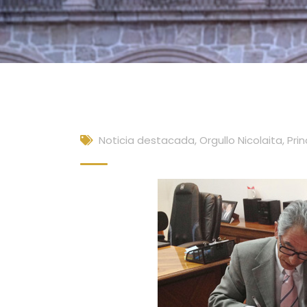
Noticia destacada
,
Orgullo Nicolaita
,
Prin