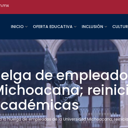
h.mx
INICIO
OFERTA EDUCATIVA
INCLUSIÓN
CULTU
uelga de empleado
Michoacana; reinic
 académicas
 la huelga de empleados de la Universidad Michoacana; reinic