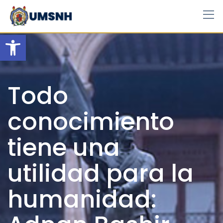
Skip
to
content
Open toolbar
Todo
conocimiento
tiene una
utilidad para la
humanidad: