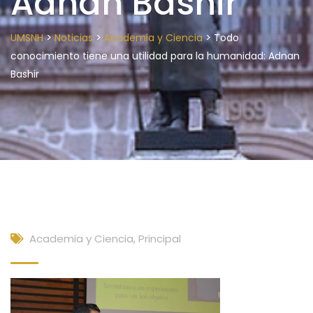
Adnan Bashir
>
>
>
UMSNH
Noticias
Academia y Ciencia
Todo
conocimiento tiene una utilidad para la humanidad: Adnan
Bashir
Academia y Ciencia
,
Principal