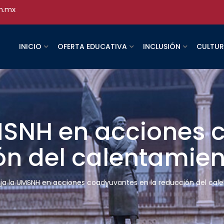
h.mx
INICIO
OFERTA EDUCATIVA
INCLUSIÓN
CULTU
MSNH en acciones
ón del calentamien
ja la UMSNH en acciones coadyuvantes en la reducción del cal