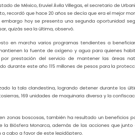
ado de México, Eruviel Ávila Villegas, el secretario de Urba
eto, recordó que hace 20 años se decía que era el mejor m
in embargo hoy se presenta una segunda oportunidad seg
r, quizás sea la última, observó.
sto en marcha varios programas tendientes a beneficiar
antienen la fuente de oxígeno y agua para quienes habi
por prestación del servicio de mantener las áreas nat
tido durante este año 115 millones de pesos para la protec
ado la tala clandestina, logrando detener durante los últ
osierras, 169 unidades de maquinaria diversa y la confisca
 en zonas boscosas, también ha resultado un beneficios pa
la Biósfera Monarca, además de las acciones que junto 
 a cabo a favor de este lepidóptero.