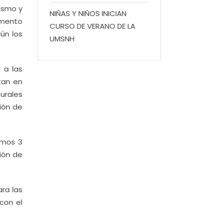
nismo y
NIÑAS Y NIÑOS INICIAN
omento
CURSO DE VERANO DE LA
ún los
UMSNH
 a las
tan en
urales
ción de
imos 3
ción de
ra las
con el