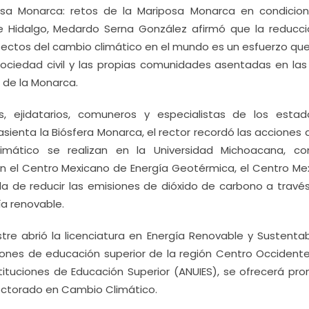
posa Monarca: retos de la Mariposa Monarca en condicio
de Hidalgo, Medardo Serna González afirmó que la reducci
fectos del cambio climático en el mundo es un esfuerzo qu
 sociedad civil y las propias comunidades asentadas en las
a de la Monarca.
s, ejidatarios, comuneros y especialistas de los esta
asienta la Biósfera Monarca, el rector recordó las acciones
imático se realizan en la Universidad Michoacana, c
 en el Centro Mexicano de Energía Geotérmica, el Centro Me
a de reducir las emisiones de dióxido de carbono a través
ía renovable.
 abrió la licenciatura en Energía Renovable y Sustentabi
iones de educación superior de la región Centro Occidente
tituciones de Educación Superior (ANUIES), se ofrecerá pro
Doctorado en Cambio Climático.