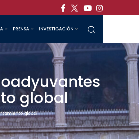
RA
PRENSA
INVESTIGACIÓN
 coadyuvantes
to global
entamiento global