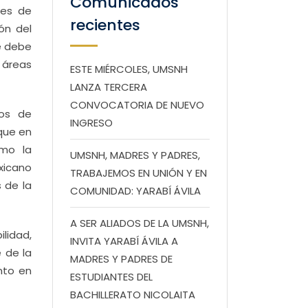
Comunicados
nes de
recientes
ón del
e debe
 áreas
ESTE MIÉRCOLES, UMSNH
LANZA TERCERA
CONVOCATORIA DE NUEVO
dos de
INGRESO
 que en
omo la
UMSNH, MADRES Y PADRES,
xicano
TRABAJEMOS EN UNIÓN Y EN
 de la
COMUNIDAD: YARABÍ ÁVILA
A SER ALIADOS DE LA UMSNH,
lidad,
INVITA YARABÍ ÁVILA A
 de la
MADRES Y PADRES DE
nto en
ESTUDIANTES DEL
BACHILLERATO NICOLAITA