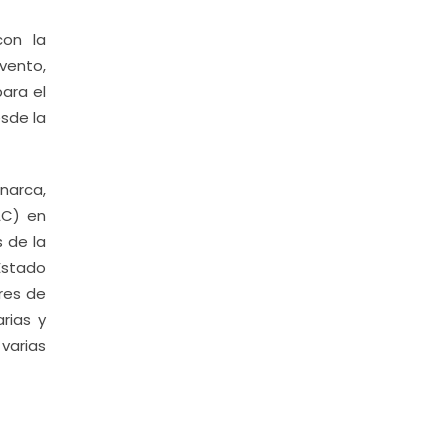
con la
vento,
ara el
sde la
narca,
AC) en
s de la
Estado
res de
rias y
varias