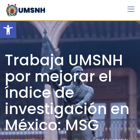
Skip
to
content
Open toolbar
Trabaja UMSNH
por mejorar el
índice de
investigación en
México: MSG