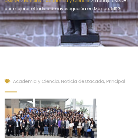
>
>
>
UMSNH
Noticias
Academia y Ciencia
Trabaja UMSNH
por mejorar el índice de investigación en México: MSG
Academia y Ciencia
,
Noticia destacada
,
Principal