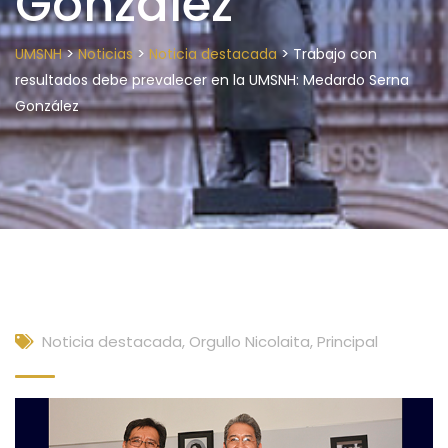
González
>
>
>
UMSNH
Noticias
Noticia destacada
Trabajo con
resultados debe prevalecer en la UMSNH: Medardo Serna
González
Noticia destacada
,
Orgullo Nicolaita
,
Principal