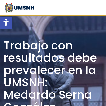
Skip
to
content
Open toolbar
Trabajo con
resultados debe
prevalecer en la
UMSNH:
Medardo Serna