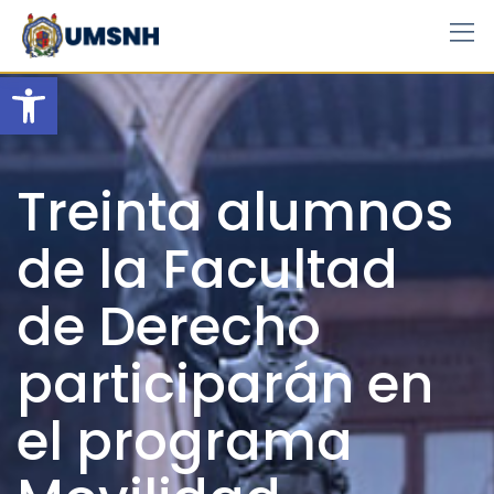
Skip
to
content
Open toolbar
Treinta alumnos
de la Facultad
de Derecho
participarán en
el programa