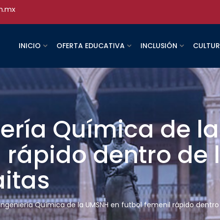
h.mx
INICIO
OFERTA EDUCATIVA
INCLUSIÓN
CULTU
iería Química de 
l rápido dentro de 
itas
 Ingeniería Química de la UMSNH en futbol femenil rápido dentro 