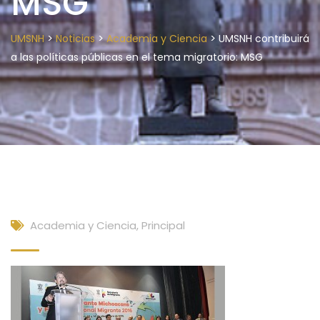
MSG
>
>
>
UMSNH
Noticias
Academia y Ciencia
UMSNH contribuirá
a las políticas públicas en el tema migratorio: MSG
Academia y Ciencia
,
Principal