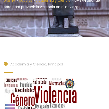
>
>
>
UMSNH
Noticias
Academia y Ciencia
UMSNH difunde
obra para prevenir la violencia en el noviazgo
Academia y Ciencia
,
Principal