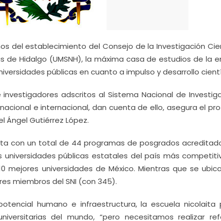
os del establecimiento del Consejo de la Investigación Cie
ás de Hidalgo (UMSNH), la máxima casa de estudios de la e
iversidades públicas en cuanto a impulso y desarrollo cientí
 investigadores adscritos al Sistema Nacional de Investig
l nacional e internacional, dan cuenta de ello, asegura el pr
el Ángel Gutiérrez López.
nta con un total de 44 programas de posgrados acreditado
s universidades públicas estatales del país más competiti
10 mejores universidades de México. Mientras que se ubica
res miembros del SNI (con 345).
potencial humano e infraestructura, la escuela nicolaita 
 universitarias del mundo, “pero necesitamos realizar re