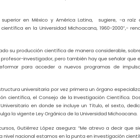
 superior en México y América Latina, sugiere, -a raíz 
 científica en la Universidad Michoacana, 1960-2000”,- reno
do su producción científica de manera considerable, sobr
de profesor-investigador, pero también hay que señalar que 
 reformar para acceder a nuevos programas de impuls
estructura universitaria por vez primera un órgano especiali
ón científica, el Consejo de la Investigación Científica. D
iversitario en donde se incluye un Título, el sexto, dedi
ulga la vigente Ley Orgánica de la Universidad Michoacana.
ecursos, Gutiérrez López asegura: “Me atrevo a decir que s
nivel nacional estamos en la punta en investigación científ