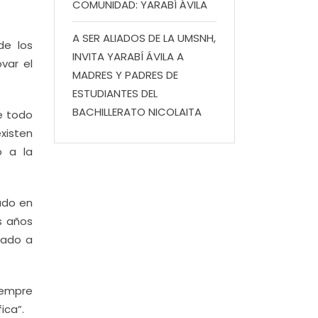
COMUNIDAD: YARABÍ ÁVILA
A SER ALIADOS DE LA UMSNH,
de los
INVITA YARABÍ ÁVILA A
var el
MADRES Y PADRES DE
ESTUDIANTES DEL
BACHILLERATO NICOLAITA
e todo
existen
o a la
zado en
os años
cado a
iempre
ica”.