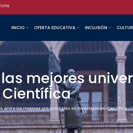
h.mx
INICIO
OFERTA EDUCATIVA
INCLUSIÓN
CULTU
 las mejores unive
 Científica
, entre las mejores universidades en Investigación Científica