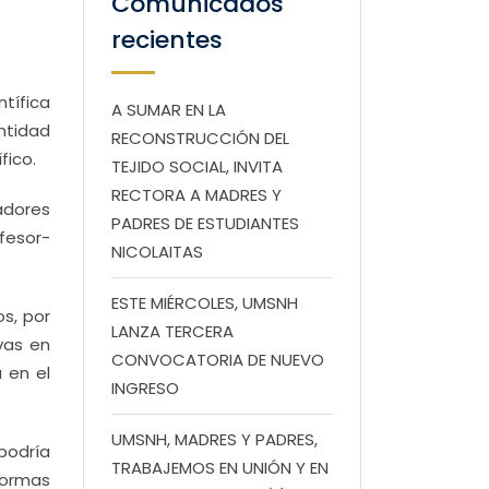
Comunicados
recientes
ntífica
A SUMAR EN LA
ntidad
RECONSTRUCCIÓN DEL
fico.
TEJIDO SOCIAL, INVITA
RECTORA A MADRES Y
adores
PADRES DE ESTUDIANTES
ofesor-
NICOLAITAS
ESTE MIÉRCOLES, UMSNH
s, por
LANZA TERCERA
vas en
CONVOCATORIA DE NUEVO
 en el
INGRESO
UMSNH, MADRES Y PADRES,
podría
TRABAJEMOS EN UNIÓN Y EN
formas