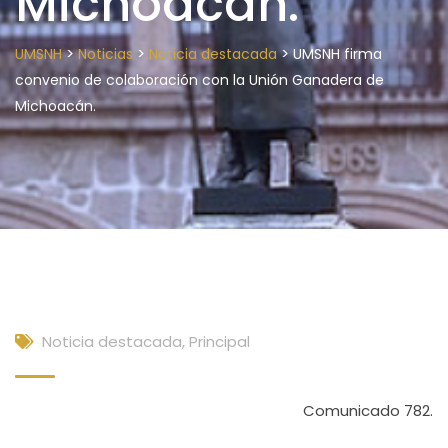
Michoacán.
>
>
>
UMSNH
Noticias
Noticia destacada
UMSNH firma
convenio de colaboración con la Unión Ganadera de
Michoacán.
Noticia destacada
,
Principal
Comunicado 782.