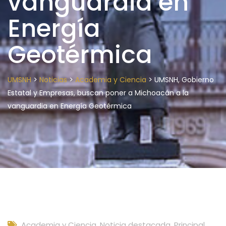
vanguardia en
Energía
Geotérmica
>
>
>
UMSNH
Noticias
Academia y Ciencia
UMSNH, Gobierno
Estatal y Empresas, buscan poner a Michoacán a la
vanguardia en Energía Geotérmica
Academia y Ciencia
,
Noticia destacada
,
Principal