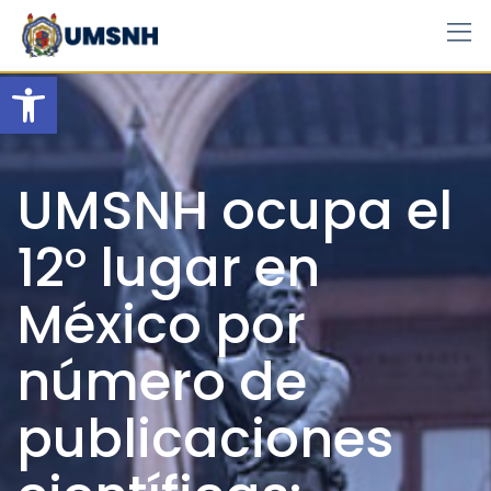
Skip
to
content
Open toolbar
UMSNH ocupa el
12° lugar en
México por
número de
publicaciones