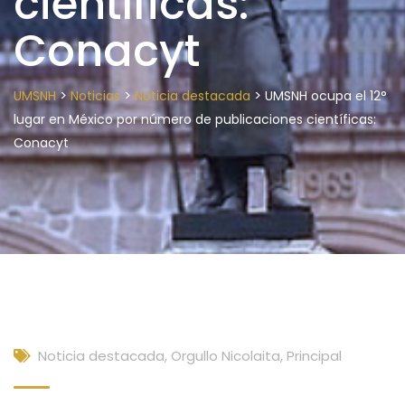
científicas:
Conacyt
>
>
>
UMSNH
Noticias
Noticia destacada
UMSNH ocupa el 12°
lugar en México por número de publicaciones científicas:
Conacyt
Noticia destacada
,
Orgullo Nicolaita
,
Principal