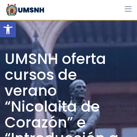
Skip
to
content
Open toolbar
UMSNH oferta
cursos de
verano
“Nicolaita de
Corazón” e