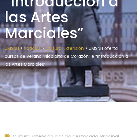
“Introducción a
las Artes
Marciales”
>
>
>
UMSNH
Noticias
Cultura, Extensión
UMSNH oferta
cursos de verano “Nicolaita de Corazón” e “Introducción a
las Artes Marciales”
Cultura, Extensión
,
Noticia destacada
,
Principal