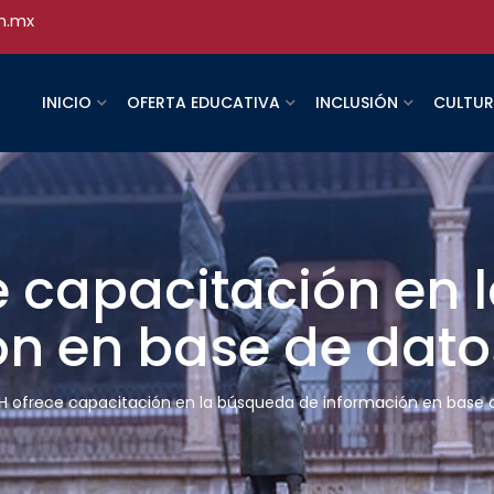
h.mx
INICIO
OFERTA EDUCATIVA
INCLUSIÓN
CULTU
 capacitación en 
ón en base de dato
 ofrece capacitación en la búsqueda de información en base 