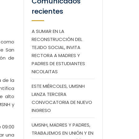
Comunicados
recientes
A SUMAR EN LA
RECONSTRUCCIÓN DEL
í como
TEJIDO SOCIAL, INVITA
de San
RECTORA A MADRES Y
ión de
PADRES DE ESTUDIANTES
NICOLAITAS
a de la
ESTE MIÉRCOLES, UMSNH
tífica
LANZA TERCERA
e alto
CONVOCATORIA DE NUEVO
MSNH y
INGRESO
UMSNH, MADRES Y PADRES,
e 09:00
TRABAJEMOS EN UNIÓN Y EN
ar una