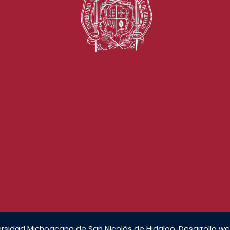
rsidad Michoacana de San Nicolás de Hidalgo. Desarrollo we