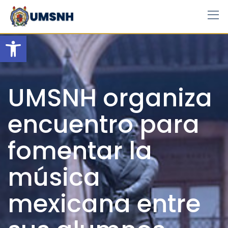
Skip
to
content
Open toolbar
UMSNH organiza
encuentro para
fomentar la
música
mexicana entre