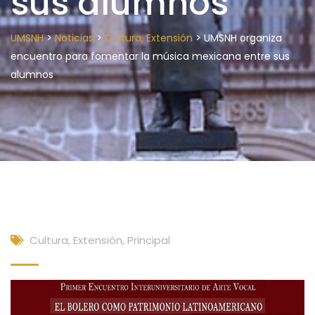
sus alumnos
>
>
>
UMSNH
Noticias
Cultura, Extensión
UMSNH organiza
encuentro para fomentar la música mexicana entre sus
alumnos
Cultura, Extensión
,
Principal