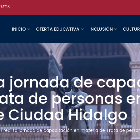
h.mx
INICIO
OFERTA EDUCATIVA
INCLUSIÓN
CULTU
a jornada de capac
ata de personas e
de Ciudad Hidalgo
 realiza jornada de capacitación en materia de Trata de person