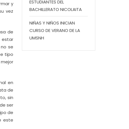
ESTUDIANTES DEL
rmar y
BACHILLERATO NICOLAITA
su vez
NIÑAS Y NIÑOS INICIAN
CURSO DE VERANO DE LA
asa de
UMSNH
 estar
 no se
te tipo
e mejor
nal en
rata de
o, sin
 de ser
ipo de
e este