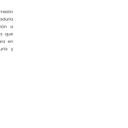
misión
raduría
ción a
os que
ura en
uría y