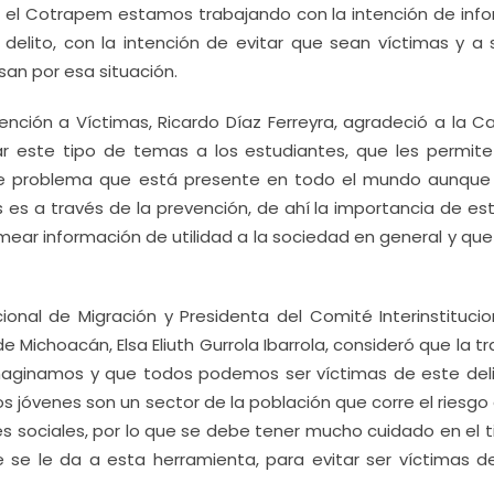
on el Cotrapem estamos trabajando con la intención de info
e delito, con la intención de evitar que sean víctimas y a 
an por esa situación.
ención a Víctimas, Ricardo Díaz Ferreyra, agradeció a la C
car este tipo de temas a los estudiantes, que les permite
ave problema que está presente en todo el mundo aunque
s es a través de la prevención, de ahí la importancia de es
mear información de utilidad a la sociedad en general y qu
cional de Migración y Presidenta del Comité Interinstitucio
 Michoacán, Elsa Eliuth Gurrola Ibarrola, consideró que la t
aginamos y que todos podemos ser víctimas de este delit
os jóvenes son un sector de la población que corre el riesgo
 sociales, por lo que se debe tener mucho cuidado en el t
 se le da a esta herramienta, para evitar ser víctimas d