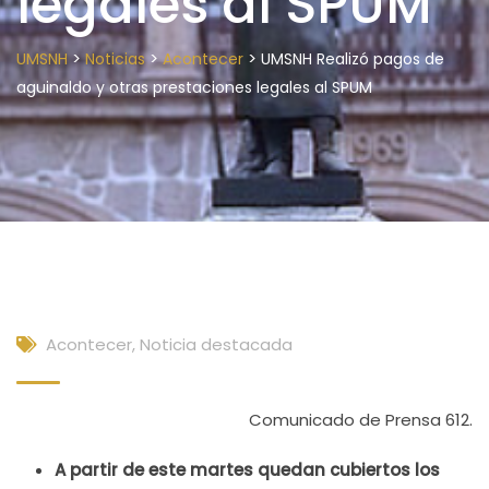
legales al SPUM
>
>
>
UMSNH
Noticias
Acontecer
UMSNH Realizó pagos de
aguinaldo y otras prestaciones legales al SPUM
Acontecer
,
Noticia destacada
Comunicado de Prensa 612.
A partir de este martes quedan cubiertos los