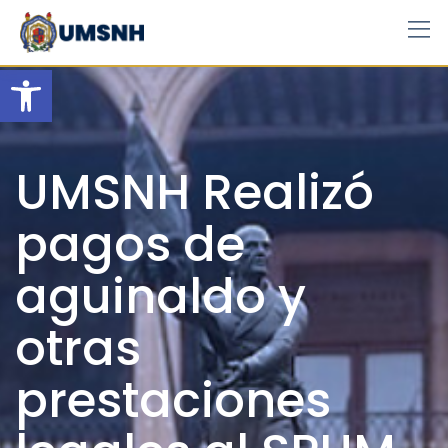
Skip
to
content
Open toolbar
UMSNH Realizó
pagos de
aguinaldo y
otras
prestaciones