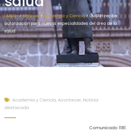
salud
>
>
>
UMSNH
Noticias
Academia y Ciencia
UMSNH recibe
autorización para nuevas especialidades del área de la
salud
Academia y Ciencia
,
Acontecer
,
Noticia
destacada
Comunicado 1181.