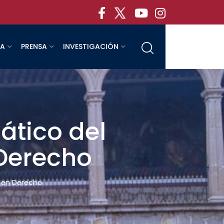
RA
PRENSA
INVESTIGACIÓN
ático del
 Derecho
l en Derecho