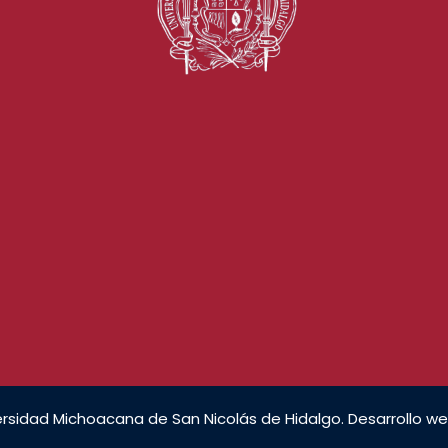
rsidad Michoacana de San Nicolás de Hidalgo. Desarrollo we