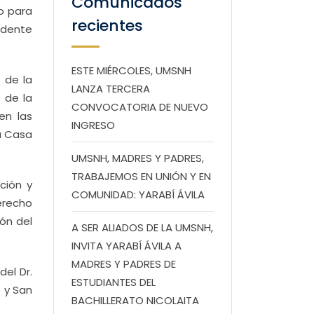
Comunicados
co para
recientes
idente
ESTE MIÉRCOLES, UMSNH
 de la
LANZA TERCERA
 de la
CONVOCATORIA DE NUEVO
en las
INGRESO
la Casa
UMSNH, MADRES Y PADRES,
TRABAJEMOS EN UNIÓN Y EN
ción y
COMUNIDAD: YARABÍ ÁVILA
erecho
ón del
A SER ALIADOS DE LA UMSNH,
INVITA YARABÍ ÁVILA A
MADRES Y PADRES DE
el Dr.
ESTUDIANTES DEL
s y San
BACHILLERATO NICOLAITA