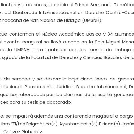
diantes y profesores, dio inicio el Primer Seminario Temáti
, del Doctorado Interinstitucional en Derecho Centro-Occ
ichoacana de San Nicolás de Hidalgo (UMSNH).
s que conforman el Núcleo Académico Básico y 34 alumnos
l evento inaugural se llevó a cabo en la Sala Miguel Mesa
 de la UMSNH, para continuar con las mesas de trabajo 
 Posgrado de la Facultad de Derecho y Ciencias Sociales de 
in de semana y se desarrolla bajo cinco líneas de genera
itucional, Pensamiento Jurídico, Derecho Internacional, D
s que son abordados por los alumnos de la cuarta generaci
nces para su tesis de doctorado.
o, se impartirá además una conferencia magistral a cargo d
libro “El/Los Enigmático(s) Ayuntamiento(s) Pirinda(s) Jesú
or Chávez Gutiérrez.