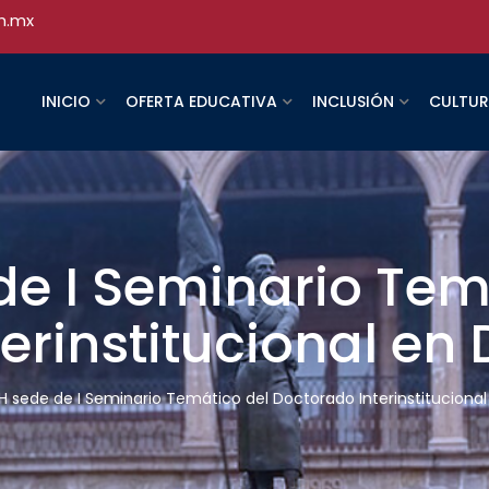
h.mx
INICIO
OFERTA EDUCATIVA
INCLUSIÓN
CULTU
e I Seminario Tem
erinstitucional en
 sede de I Seminario Temático del Doctorado Interinstituciona