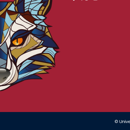
© Unive