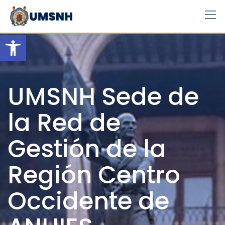
Skip
to
content
Open toolbar
UMSNH Sede de
la Red de
Gestión de la
Región Centro
Occidente de