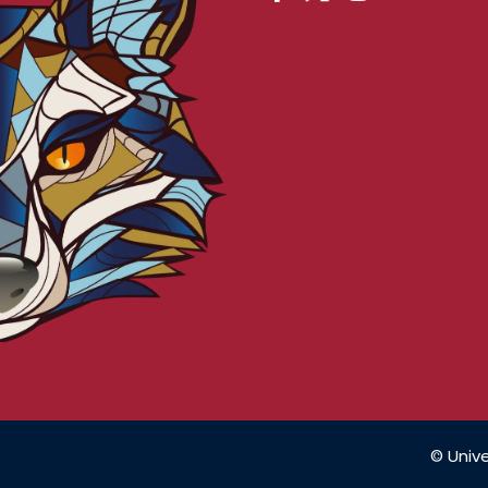
© Unive