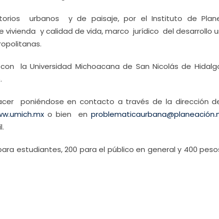
rios urbanos y de paisaje, por el Instituto de Plan
ivienda y calidad de vida, marco jurídico del desarrollo u
opolitanas.
n con la Universidad Michoacana de San Nicolás de Hidalg
.
acer poniéndose en contacto a través de la dirección del
w.umich.mx
o bien en
problematicaurbana@planeación.
l.
para estudiantes, 200 para el público en general y 400 pes