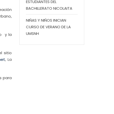
ESTUDIANTES DEL
BACHILLERATO NICOLAITA
eación
rbano,
NIÑAS Y NIÑOS INICIAN
CURSO DE VERANO DE LA
UMSNH
o y la
 sitio
net
, La
os para