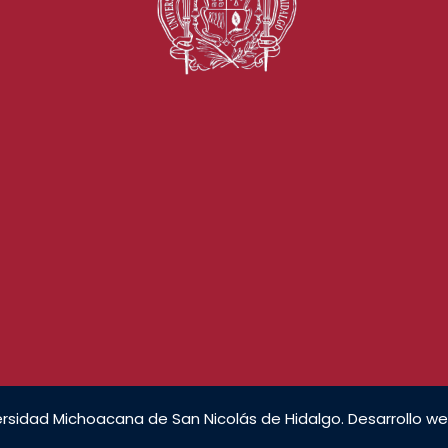
rsidad Michoacana de San Nicolás de Hidalgo. Desarrollo we