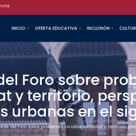
h.mx
INICIO
OFERTA EDUCATIVA
INCLUSIÓN
CULTU
el Foro sobre pro
 y territorio, pers
s urbanas en el sig
de del Foro sobre problemática urbana hábitat y territorio, pers