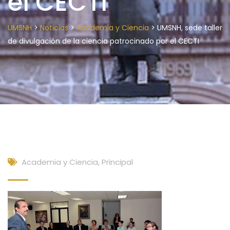
el CECTI
>
>
>
UMSNH
Noticias
Academia y Ciencia
UMSNH, sede taller
de divulgación de la ciencia patrocinado por el CECTI
Academia y Ciencia
,
Principal