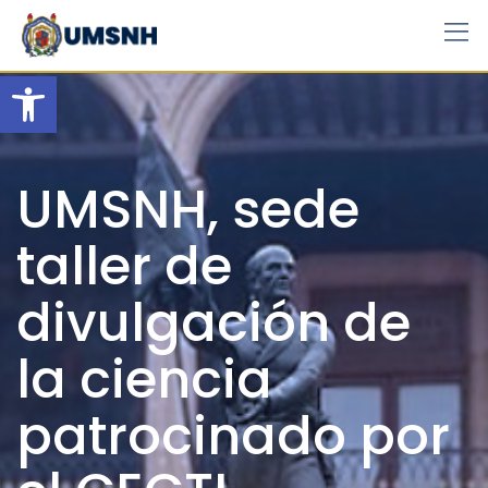
Skip
to
content
Open toolbar
UMSNH, sede
taller de
divulgación de
la ciencia
patrocinado por