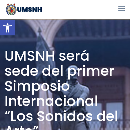
Skip
to
content
Open toolbar
UMSNH será
sede del primer
Simposio
Internacional
“Los Sonidos del