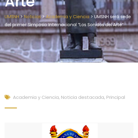
Arte”
>
>
>
UMSNH
Noticias
Academia y Ciencia
UMSNH será sede
del primer Simposio Internacional “Los Sonidos del Arte”
Academia y Ciencia
,
Noticia destacada
,
Principal