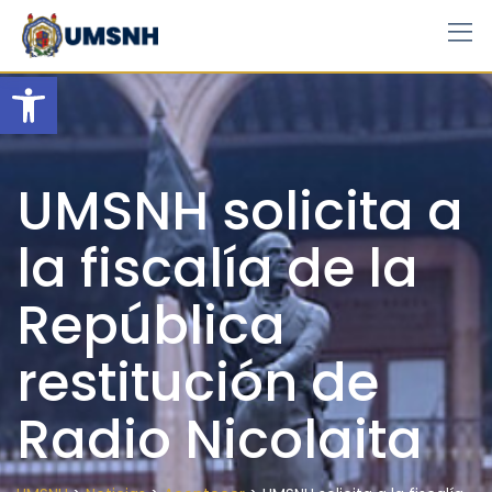
Skip
to
content
Open toolbar
UMSNH solicita a
la fiscalía de la
República
restitución de
Radio Nicolaita