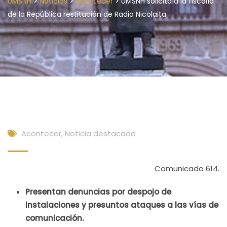
>
>
>
UMSNH
Noticias
Acontecer
UMSNH solicita a la fiscalía
de la República restitución de Radio Nicolaita
Acontecer
,
Noticia destacada
Comunicado 614.
Presentan denuncias por despojo de
instalaciones y presuntos ataques a las vías de
comunicación.