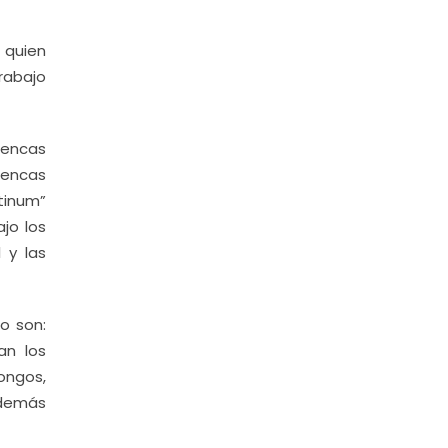
 quien
rabajo
uencas
cuencas
tinum”
jo los
 y las
o son:
an los
ongos,
además