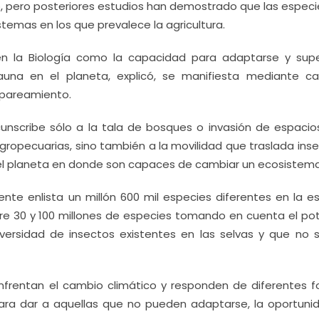
o, pero posteriores estudios han demostrado que las especi
temas en los que prevalece la agricultura.
en la Biología como la capacidad para adaptarse y supe
auna en el planeta, explicó, se manifiesta mediante c
apareamiento.
unscribe sólo a la tala de bosques o invasión de espacio
agropecuarias, sino también a la movilidad que traslada ins
del planeta en donde son capaces de cambiar un ecosistema
nte enlista un millón 600 mil especies diferentes en la es
tre 30 y 100 millones de especies tomando en cuenta el pot
iversidad de insectos existentes en las selvas y que no 
frentan el cambio climático y responden de diferentes f
para dar a aquellas que no pueden adaptarse, la oportuni