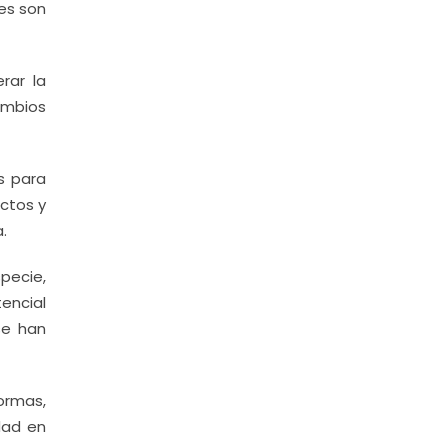
es son
rar la
ambios
s para
ectos y
.
pecie,
encial
se han
ormas,
dad en