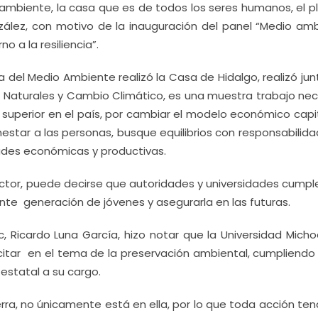
o ambiente, la casa que es de todos los seres humanos, el p
zález, con motivo de la inauguración del panel “Medio amb
o a la resiliencia”.
Día del Medio Ambiente realizó la Casa de Hidalgo, realizó ju
 Naturales y Cambio Climático, es una muestra trabajo nec
 superior en el país, por cambiar el modelo económico capi
nestar a las personas, busque equilibrios con responsabilid
dades económicas y productivas.
ector, puede decirse que autoridades y universidades cumpl
nte generación de jóvenes y asegurarla en las futuras.
c, Ricardo Luna García, hizo notar que la Universidad Mich
tar en el tema de la preservación ambiental, cumpliendo 
estatal a su cargo.
rra, no únicamente está en ella, por lo que toda acción te