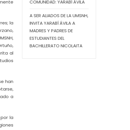
amente
COMUNIDAD: YARABÍ ÁVILA
A SER ALIADOS DE LA UMSNH,
res; la
INVITA YARABÍ ÁVILA A
rzano,
MADRES Y PADRES DE
UMSNH,
ESTUDIANTES DEL
rtuño,
BACHILLERATO NICOLAITA
ita al
studios
se han
tarse,
vado a
por la
giones