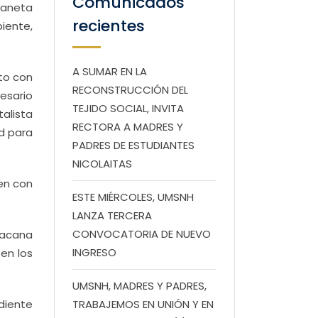
Comunicados
laneta
recientes
iente,
A SUMAR EN LA
nto con
RECONSTRUCCIÓN DEL
esario
TEJIDO SOCIAL, INVITA
talista
RECTORA A MADRES Y
ad para
PADRES DE ESTUDIANTES
NICOLAITAS
en con
ESTE MIÉRCOLES, UMSNH
LANZA TERCERA
CONVOCATORIA DE NUEVO
oacana
INGRESO
en los
UMSNH, MADRES Y PADRES,
ndiente
TRABAJEMOS EN UNIÓN Y EN