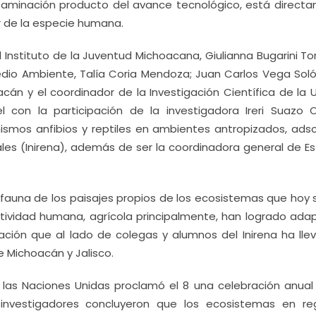
ontaminación producto del avance tecnológico, está direct
r de la especie humana.
 Instituto de la Juventud Michoacana, Giulianna Bugarini Tor
edio Ambiente, Talía Coria Mendoza; Juan Carlos Vega Soló
án y el coordinador de la Investigación Científica de la 
l con la participación de la investigadora Ireri Suazo O
ismos anfibios y reptiles en ambientes antropizados, adscr
ales (Inirena), además de ser la coordinadora general de E
 fauna de los paisajes propios de los ecosistemas que hoy 
ctividad humana, agrícola principalmente, han logrado adap
ación que al lado de colegas y alumnos del Inirena ha lle
 Michoacán y Jalisco.
 las Naciones Unidas proclamó el 8 una celebración anual 
 investigadores concluyeron que los ecosistemas en re