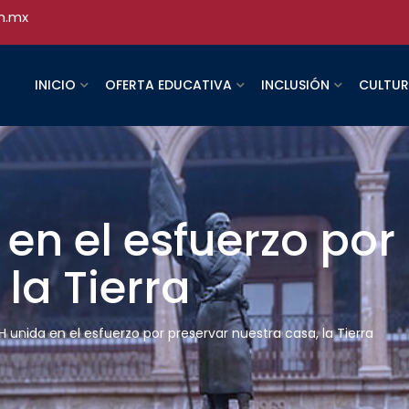
h.mx
INICIO
OFERTA EDUCATIVA
INCLUSIÓN
CULTU
n el esfuerzo por
la Tierra
 unida en el esfuerzo por preservar nuestra casa, la Tierra