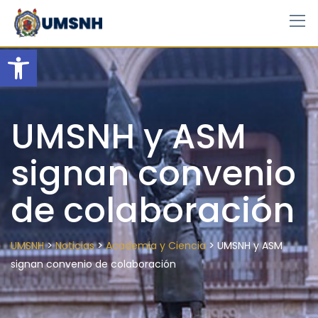
Skip
to
content
Open toolbar
UMSNH y ASM
signan convenio
de colaboración
>
>
>
UMSNH
Noticias
Academia y Ciencia
UMSNH y ASM
signan convenio de colaboración