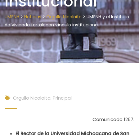
institucional
>
>
>
UMSNH
Noticias
Orgullo Nicolaita
UMSNH y el Instituto
de Vivienda fortalecen vínculo institucional
Orgullo Nicolaita
,
Principal
Comunicado 1267.
El Rector de la Universidad Michoacana de San