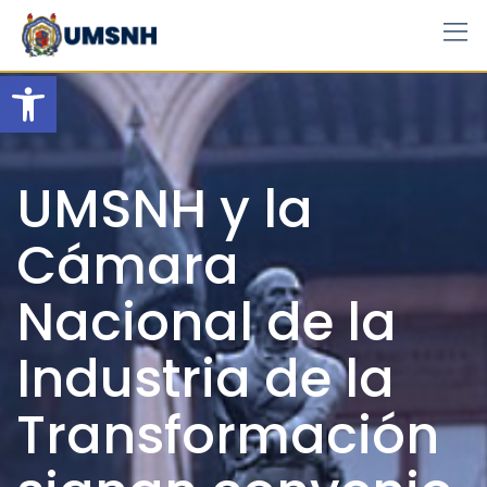
Skip
to
content
Open toolbar
UMSNH y la
Cámara
Nacional de la
Industria de la
Transformación