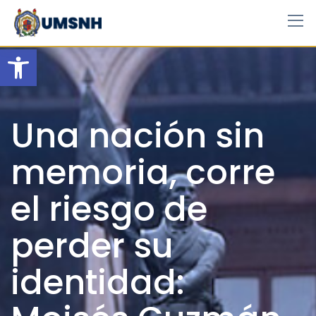
Skip
to
content
Open toolbar
Una nación sin
memoria, corre
el riesgo de
perder su
identidad: