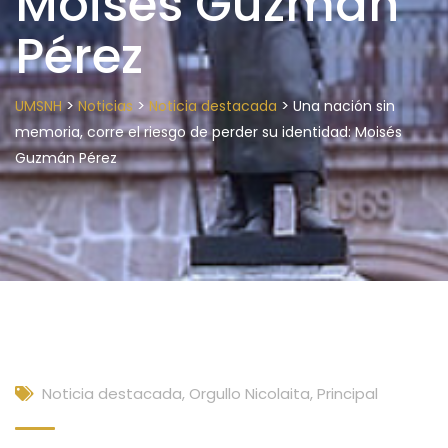
Moisés Guzmán
Pérez
>
>
>
UMSNH
Noticias
Noticia destacada
Una nación sin
memoria, corre el riesgo de perder su identidad: Moisés
Guzmán Pérez
Noticia destacada
,
Orgullo Nicolaita
,
Principal