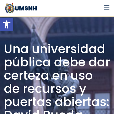
Skip
to
content
Open toolbar
Una universidad
pública debe dar
certeza en uso
de recursos y
puertas abiertas: