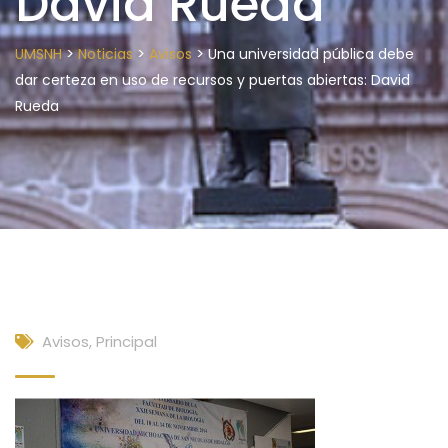
David Rueda
>
>
>
UMSNH
Noticias
Avisos
Una universidad pública debe
dar certeza en uso de recursos y puertas abiertas: David
Rueda
Avisos
,
Principal