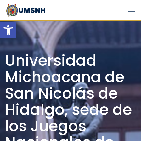
Skip
to
content
Open toolbar
Universidad
Michoacana de
San Nicolás de
Hidalgo, sede de
los Juegos