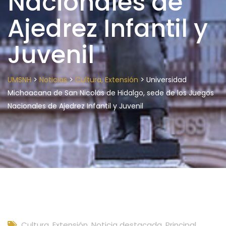
Nacionales de
Ajedrez Infantil y
Juvenil
>
>
>
UMSNH
Noticias
Cultura, Extensión
Universidad
Michoacana de San Nicolás de Hidalgo, sede de los Juegos
Nacionales de Ajedrez Infantil y Juvenil
Cultura, Extensión
,
Noticia destacada
,
Principal