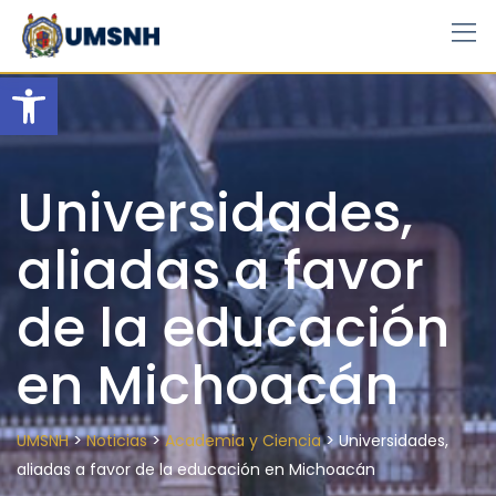
Skip
to
content
Open toolbar
Universidades,
aliadas a favor
de la educación
en Michoacán
>
>
>
UMSNH
Noticias
Academia y Ciencia
Universidades,
aliadas a favor de la educación en Michoacán