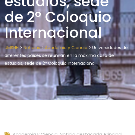
estudios, sede
de 2º Coloquio
Internacional
>
>
>
UMSNH
Noticias
Academia y Ciencia
Universidades de
diferentes países se reunirán en la máxima casa de
estudios, sede de 2º Coloquio Internacional
Academia y Ciencia
,
Noticia destacada
,
Principal