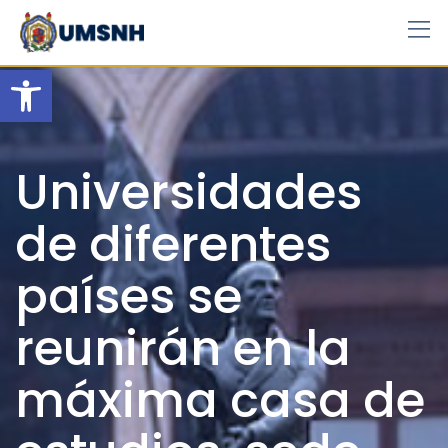
Skip
to
content
Open toolbar
Universidades
de diferentes
países se
reunirán en la
máxima casa de