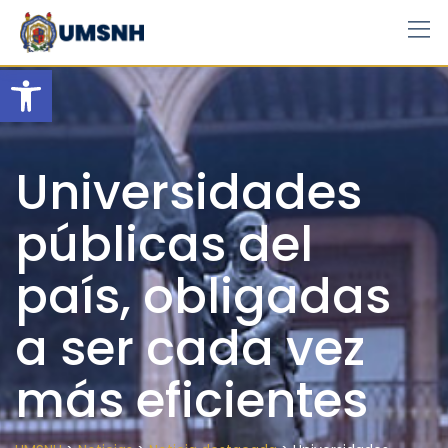
Skip
to
content
Open toolbar
Universidades
públicas del
país, obligadas
a ser cada vez
más eficientes