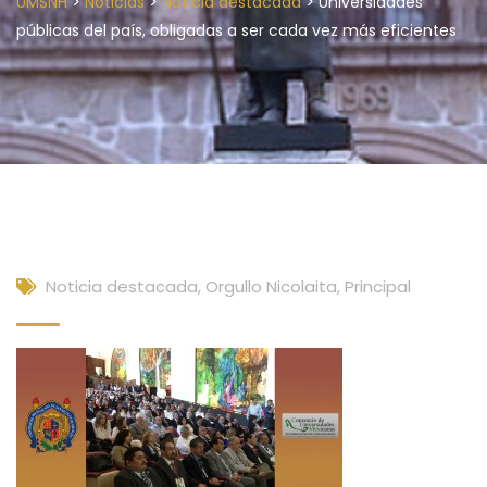
>
>
>
UMSNH
Noticias
Noticia destacada
Universidades
públicas del país, obligadas a ser cada vez más eficientes
Noticia destacada
,
Orgullo Nicolaita
,
Principal